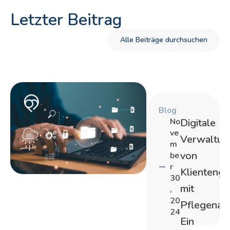
Letzter Beitrag
Alle Beiträge durchsuchen
Blog
No
Digitale
ve
Verwaltun
m
von
be
r
Klientenge
30
mit
,
20
Pflegenavi
24
Ein