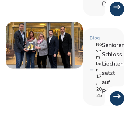
Überblick
Blog
No
Seniorenr
ve
Schloss
m
Liechtenst
be
r
setzt
17
auf
,
20
Pflegenavi
25