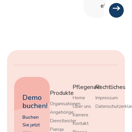
ein
Pflegenavi
Rechtliches
Produkte
Demo
Home
Impressum
Organisationen
buchen!
Über uns
Datenschutzerklä
Angehörige
Karriere
Buchen
Dienstleister
Kontakt
Sie jetzt
Pianqa
Presse