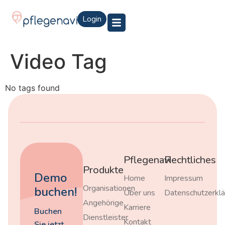
Login
Video Tag
No tags found
Pflegenavi
Rechtliches
Produkte
Demo
Home
Impressum
Organisationen
buchen!
Über uns
Datenschutzerklä
Angehörige
Karriere
Buchen
Dienstleister
Kontakt
Sie jetzt